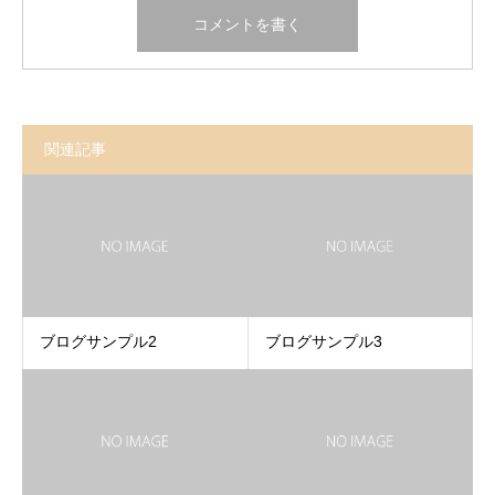
関連記事
ブログサンプル2
ブログサンプル3