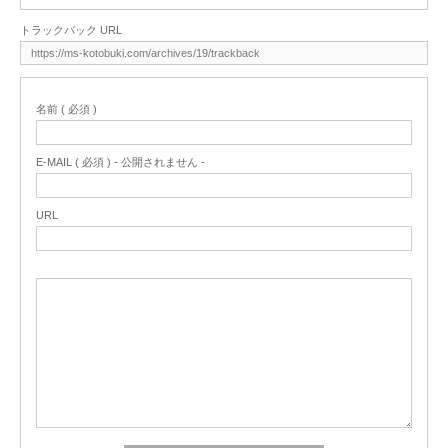
トラックバック URL
名前 ( 必須 )
E-MAIL ( 必須 ) - 公開されません -
URL