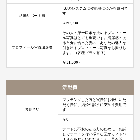
IBJのシステムに登録等に掛かる費用で
す。
活動サポート費
￥60,000
その人の第一印象を決めるプロフィー
ル写真はとても重要です。清潔感のあ
る自分に合った姿の、あなたの魅力を
プロフィール写真撮影費
引き出すプロフィール写真をお撮りし
ます。（各種プラン有り）
￥11,000～
活動費
マッチングした方と実際にお会いいた
だく際に、結婚相談所に支払う費用で
お見合い
す。
￥0
デートに不安のある方のために、お試
しでデートを行い様々な面からアドバ
イスをさせていただきます。基本的に